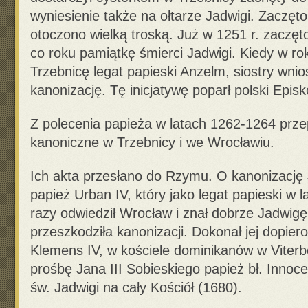
wyniesienie także na ołtarze Jadwigi. Zaczęto
otoczono wielką troską. Już w 1251 r. zaczęt
co roku pamiątkę śmierci Jadwigi. Kiedy w ro
Trzebnicę legat papieski Anzelm, siostry wnio
kanonizację. Tę inicjatywę poparł polski Episk
Z polecenia papieża w latach 1262-1264 prz
kanoniczne w Trzebnicy i we Wrocławiu.
Ich akta przesłano do Rzymu. O kanonizację 
papież Urban IV, który jako legat papieski w 
razy odwiedził Wrocław i znał dobrze Jadwigę
przeszkodziła kanonizacji. Dokonał jej dopier
Klemens IV, w kościele dominikanów w Viter
prośbę Jana III Sobieskiego papież bł. Innoce
św. Jadwigi na cały Kościół (1680).