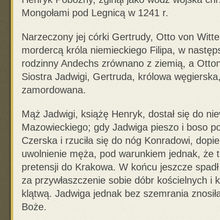
Mongołami pod Legnicą w 1241 r.
Narzeczony jej córki Gertrudy, Otto von Wittel
mordercą króla niemieckiego Filipa, w nastę
rodzinny Andechs zrównano z ziemią, a Otto
Siostra Jadwigi, Gertruda, królowa węgierska,
zamordowana.
Mąż Jadwigi, książę Henryk, dostał się do ni
Mazowieckiego; gdy Jadwiga pieszo i boso p
Czerska i rzuciła się do nóg Konradowi, dop
uwolnienie męża, pod warunkiem jednak, że t
pretensji do Krakowa. W końcu jeszcze spad
za przywłaszczenie sobie dóbr kościelnych i 
klątwą. Jadwiga jednak bez szemrania znosił
Boże.