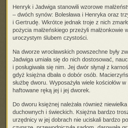
Henryk i Jadwiga stanowili wzorowe małżeństwo
– dwóch synów: Bolesława i Henryka oraz trzy
i Gertrudę. Wkrótce jednak troje z nich zmarło
pożycia małżeńskiego przeżyli małżonkowie w
uroczystym ślubem czystości.
Na dworze wrocławskich powszechne były zwyc
Jadwiga umiała się do nich dostosować, naucz
i posługiwała się nim. Jej dwór słynął z karno
gdyż księżna dbała o dobór osób. Macierzyńs
służbę dworu. Wyposażyła wiele kościołów w s
haftowane ręką jej i jej dworek.
Do dworu księżnej należała również niewielk
duchownych i świeckich. Księżna bardzo trosz
urzędnicy w jej dobrach nie uciskali bardzo 
czynsze, przewodniczyła sądom, darowała gr