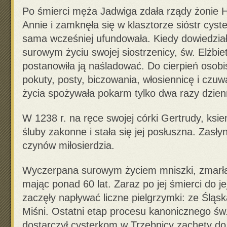
Po śmierci męża Jadwiga zdała rządy żonie
Annie i zamknęła się w klasztorze sióstr cyst
sama wcześniej ufundowała. Kiedy dowiedział
surowym życiu swojej siostrzenicy, św. Elżbiet
postanowiła ją naśladować. Do cierpień osob
pokuty, posty, biczowania, włosiennicę i czuw
życia spożywała pokarm tylko dwa razy dzienn
W 1238 r. na ręce swojej córki Gertrudy, ksien
śluby zakonne i stała się jej posłuszna. Zasły
czynów miłosierdzia.
Wyczerpana surowym życiem mniszki, zmarła 
mając ponad 60 lat. Zaraz po jej śmierci do j
zaczęły napływać liczne pielgrzymki: ze Śląsk
Miśni. Ostatni etap procesu kanonicznego św
dostarczył cysterkom w Trzebnicy zachęty do 