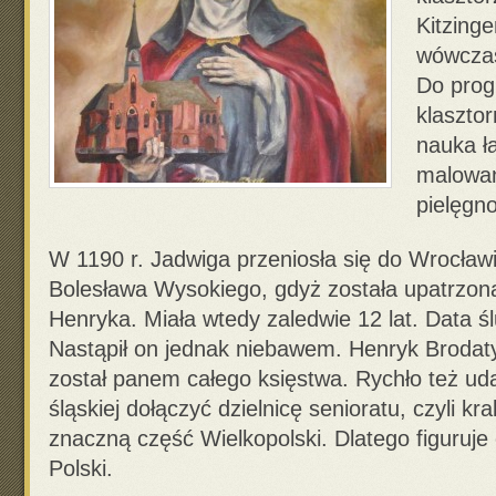
Kitzing
wówczas
Do prog
klaszto
nauka ła
malowan
pielęgn
W 1190 r. Jadwiga przeniosła się do Wrocławi
Bolesława Wysokiego, gdyż została upatrzona
Henryka. Miała wtedy zaledwie 12 lat. Data ślu
Nastąpił on jednak niebawem. Henryk Brodaty
został panem całego księstwa. Rychło też uda
śląskiej dołączyć dzielnicę senioratu, czyli k
znaczną część Wielkopolski. Dlatego figuruje
Polski.