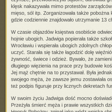
klęsk nakazywała mimo protestów zarządców
mięso, sól itp. Zorganizowała także pobożna k
gdzie codziennie znajdowało utrzymanie 13 ch
W czasie objazdów księstwa osobiście odwied
hojnie ubogich. Jadwiga popierała także szko
Wrocławiu i wspierała ubogich zdolnych chłopc
uczyć. Starała się także łagodzić dolę więźni
żywność, świece i odzież. Bywało, że zamieni
długiego więzienia na prace przy budowie koś
Jej mąż chętnie na to przystawał. Była jedna
swojego męża, że zawsze jemu zostawiała os
też podpis figuruje przy licznych dekretach fu
W swoim życiu Jadwiga dość mocno doświadc
Przeżyła śmierć męża i prawie wszystkich dzi
Henryk Pobożny, zginął jako wódz wojska chr