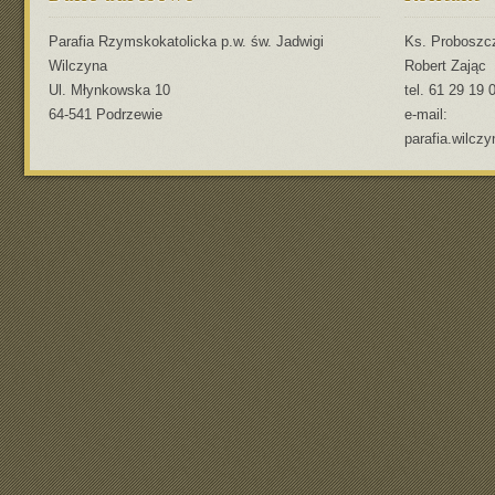
Parafia Rzymskokatolicka p.w. św. Jadwigi
Ks. Proboszc
Wilczyna
Robert Zając
Ul. Młynkowska 10
tel. 61 29 19 
64-541 Podrzewie
e-mail:
parafia.wilcz