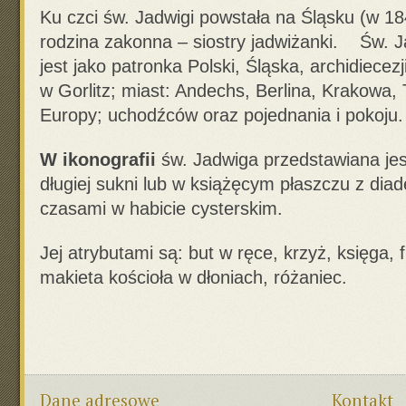
Ku czci św. Jadwigi powstała na Śląsku (w 18
rodzina zakonna – siostry jadwiżanki. Św. 
jest jako patronka Polski, Śląska, archidiecezji
w Gorlitz; miast: Andechs, Berlina, Krakowa, 
Europy; uchodźców oraz pojednania i pokoju.
W ikonografii
św. Jadwiga przedstawiana je
długiej sukni lub w książęcym płaszczu z di
czasami w habicie cysterskim.
Jej atrybutami są: but w ręce, krzyż, księga, 
makieta kościoła w dłoniach, różaniec.
Dane adresowe
Kontakt